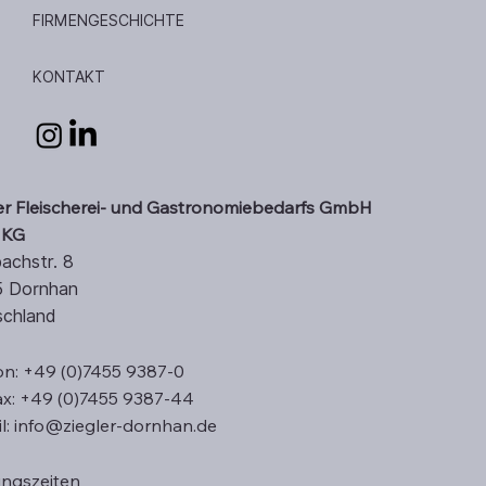
FIRMENGESCHICHTE
KONTAKT
er Fleischerei- und Gastronomiebedarfs GmbH
 KG
achstr. 8
5 Dornhan
schland
on: +49 (0)7455 9387-0
ax: +49 (0)7455 9387-44
l: info@ziegler-dornhan.de
ungszeiten